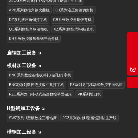
JNCG系列高速打字钻孔剪切（锯切）生产线
APB系列数控角钢火曲机
QJ系列液压角钢切角机
DZ系列液压角钢打字机
CB系列数控角钢铲背机
QG系列数控角钢清根机
XZ系列(数控)型钢校直机
186-6897-7659
KH系列数控液压角钢开合角机
zgjngx@163.com
扁钢加工设备
板材加工设备
微信二维码
BNC系列数控连接板冲孔(钻孔)打字机
关注视频号
扫一扫微信二维码
BNCQ系列数控连接板冲孔打字机
PZ系列龙门移动式数控平面钻床
PZG系列龙门移动式高速数控平面钻床
PK系列坡口机
添加微信好友
H型钢加工设备
SWZ系列H型钢数控三维钻床
JGZ系列数控H型钢锯割钻生产线
槽钢加工设备